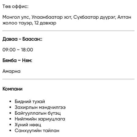
Төв оффис
:
Монгол улс, Улаанбаатар хот, Сүхбаатар дүүрэг, Алтан
жолоо тауэр, 12 давхар
Даваа - Баасан:
:
09:00 ~ 18:00
Бямба ~ Ням
:
Амарна
Компани
Бидний тухай
Захирлын мэндчилгээ
Байгууллагын бүтэц
Нийгмийн хариуцлага
Хүний нөөц
Санхүүгийн тайлан