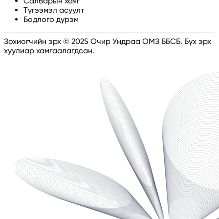
Салбарын хаяг
Түгээмэл асуулт
Бодлого дүрэм
Зохиогчийн эрх © 2025 Очир Ундраа ОМЗ ББСБ. Бүх эрх
хуулиар хамгаалагдсан.