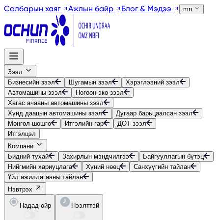
Салбарын хаяг
Ажлын байр
Блог & Мэдээ
mn
Зээл
Бизнесийн зээл
Шугамын зээл
Хэрэглээний зээл
Автомашины зээл
Ногоон эко зээл
Хагас ачааны автомашины зээл
Хүнд даацын автомашины зээл
Дугаар барьцаалсан зээл
Монгол шошго
Итгэлийн гар
ДӨТ зээл
Итгэлцэл
Компани
Бидний тухай
Захирлын мэндчилгээ
Байгууллагын бүтэц
Нийгмийн хариуцлага
Хүний нөөц
Санхүүгийн тайлан
Үйл ажиллагааны тайлан
Нэвтрэх
Надад ойр
Нээлттэй