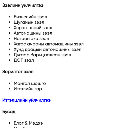
Зээлийн үйлчилгээ
Бизнесийн зээл
Шугамын зээл
Хэрэглээний зээл
Автомашины зээл
Ногоон эко зээл
Хагас ачааны автомашины зээл
Хүнд даацын автомашины зээл
Дугаар барьцаалсан зээл
ДӨТ зээл
Зорилтот зээл
Монгол шошго
Итгэлийн гар
Итгэлцлийн үйлчилгээ
Бусад
Блог & Мэдээ